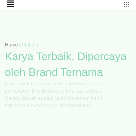
Home
/
Portfolio
Karya Terbaik, Dipercaya
oleh Brand Ternama
Kami menghadirkan solusi periklanan dan
percetakan kreatif dengan kualitas terbaik.
Setiap proyek adalah bukti komitmen kami
terhadap inovasi dan profesionalisme.