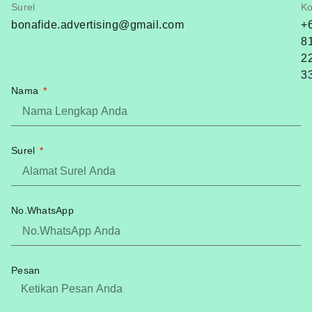
Surel
Ko
bonafide.advertising@gmail.com
+
8
2
3
Nama
Surel
No.WhatsApp
Pesan