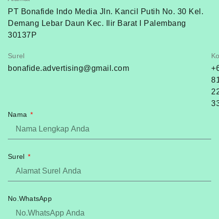
PT Bonafide Indo Media Jln. Kancil Putih No. 30 Kel.
Demang Lebar Daun Kec. Ilir Barat I Palembang
30137P
Surel
Ko
bonafide.advertising@gmail.com
+
8
2
3
Nama
Surel
No.WhatsApp