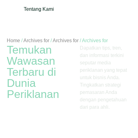
Tentang Kami
Home
/
Archives for
/
Archives for
/
Archives for
Temukan
Dapatkan tips, tren,
dan informasi terkini
Wawasan
seputar media
Terbaru di
periklanan yang tepat
untuk bisnis Anda.
Dunia
Tingkatkan strategi
Periklanan
pemasaran Anda
dengan pengetahuan
dari para ahli.