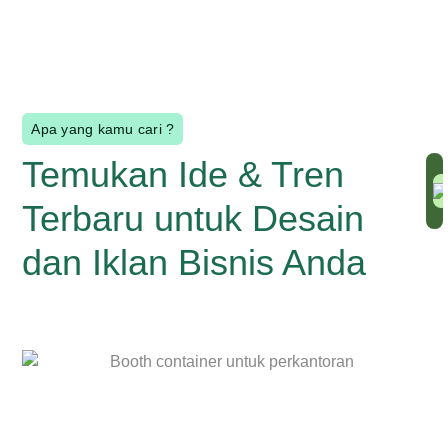
Apa yang kamu cari ?
Temukan Ide & Tren
Li
S
Terbaru untuk Desain
Li
dan Iklan Bisnis Anda
S