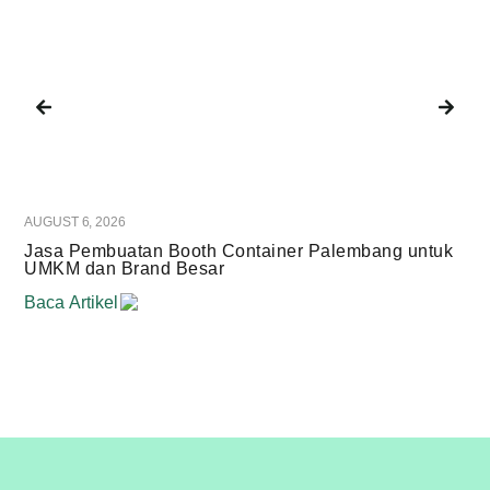
AUGUST 6, 2026
JUL
Jasa Pembuatan Booth Container Palembang untuk
Me
UMKM dan Brand Besar
Me
Baca Artikel
Bac