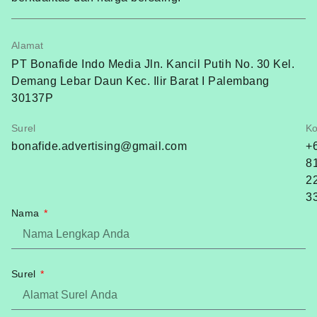
Alamat
PT Bonafide Indo Media Jln. Kancil Putih No. 30 Kel.
Demang Lebar Daun Kec. Ilir Barat I Palembang
30137P
Surel
Ko
bonafide.advertising@gmail.com
+
8
2
3
Nama
Surel